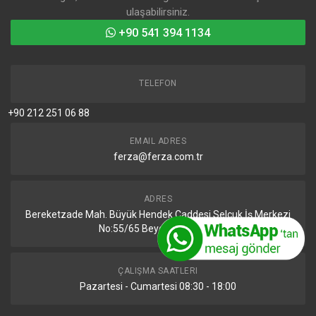
ulaşabilirsiniz.
+90 541 394 1134
TELEFON
+90 212 251 06 88
EMAIL ADRES
ferza@ferza.com.tr
ADRES
Bereketzade Mah. Büyük Hendek Caddesi Selçuk İş Merkezi
No:55/65 Beyoğlu/İstanbul
ÇALIŞMA SAATLERI
Pazartesi - Cumartesi 08:30 - 18:00