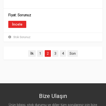
Fiyat: Sorunuz
İncele
Stok Sorunuz
İlk
1
2
3
4
Son
Bize Ulaşın
Ürün bilgisi, stok durumu ve diğer tüm sorularınız için bize