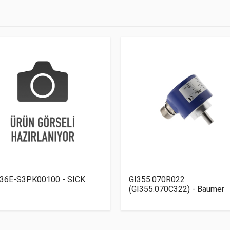
36E-S3PK00100 - SICK
GI355.070R022
(GI355.070C322) - Baumer