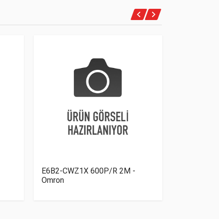
E6B2-CWZ1X 600P/R 2M -
RB3100 - if
Omron