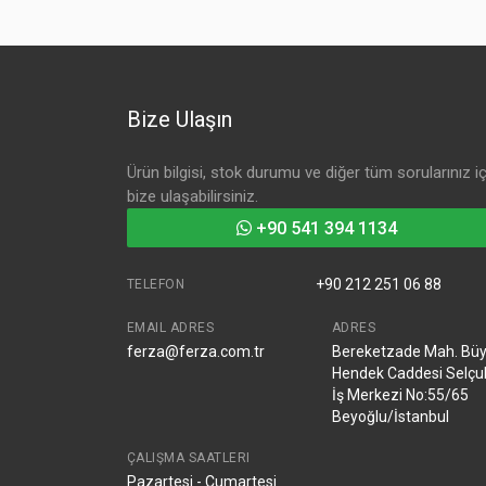
Bize Ulaşın
Ürün bilgisi, stok durumu ve diğer tüm sorularınız iç
bize ulaşabilirsiniz.
+90 541 394 1134
+90 212 251 06 88
TELEFON
EMAIL ADRES
ADRES
ferza@ferza.com.tr
Bereketzade Mah. Bü
Hendek Caddesi Selçu
İş Merkezi No:55/65
Beyoğlu/İstanbul
ÇALIŞMA SAATLERI
Pazartesi - Cumartesi