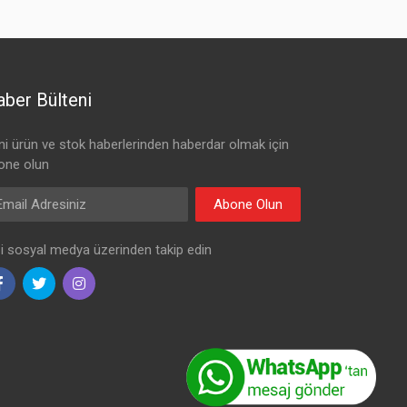
ber Bülteni
ni ürün ve stok haberlerinden haberdar olmak için
one olun
il Adresiniz
Abone Olun
zi sosyal medya üzerinden takip edin