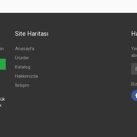
Site Haritası
Ha
in
Anasayfa
Ye
ab
Ürünler
Ema
Katalog
Hakkımızda
Bi
İletişim
yük
k