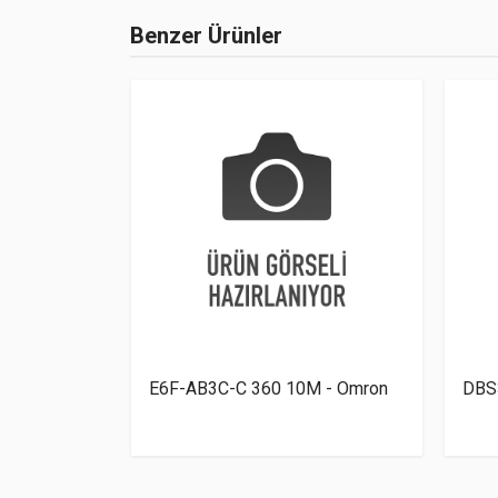
Benzer Ürünler
R 2M -
E6F-AB3C-C 360 10M - Omron
DBS