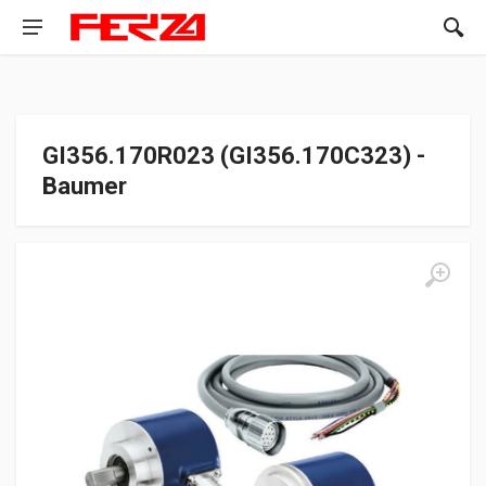
GI356.170R023 (GI356.170C323) -
Baumer