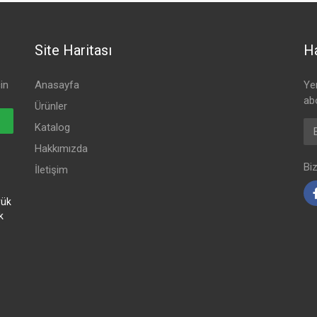
Site Haritası
Ha
in
Anasayfa
Ye
ab
Ürünler
Ema
Katalog
Hakkımızda
Bi
İletişim
yük
k