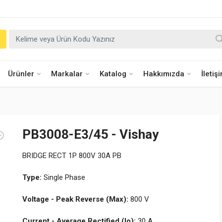
Ürünler
Markalar
Katalog
Hakkımızda
İletiş
PB3008-E3/45 - Vishay
BRIDGE RECT 1P 800V 30A PB
Type:
Single Phase
Voltage - Peak Reverse (Max):
800 V
Current - Average Rectified (Io):
30 A