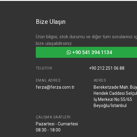
Bize Ulaşın
Ürün bilgisi, stok durumu ve diğer tüm sorularınız iç
bize ulaşabilirsiniz.
+90 541 394 1134
+90 212 251 06 88
TELEFON
EMAIL ADRES
ADRES
ferza@ferza.com.tr
Bereketzade Mah. Bü
Hendek Caddesi Selçu
İş Merkezi No:55/65
Beyoğlu/İstanbul
ÇALIŞMA SAATLERI
Pazartesi - Cumartesi
08:30 - 18:00