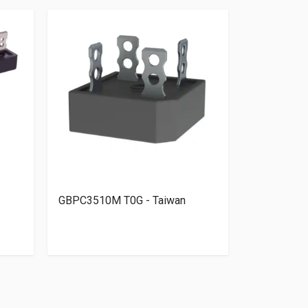
GBPC3510M T0G - Taiwan
GBJ2506-B