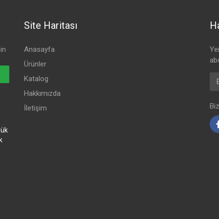
Site Haritası
Ha
in
Anasayfa
Ye
ab
Ürünler
Ema
Katalog
Hakkımızda
Bi
İletişim
yük
k