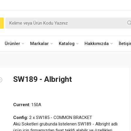
Ürünler
Markalar
Katalog
Hakkımızda
İletiş
SW189 - Albright
Current
: 150A
Config:
2 x SW185 - COMMON BRACKET
Akü Soketleri grubunda listelenen SW189 - Albright adlı
ürün için firmamızdan fiyat teklifi alabilir ve özellikleri