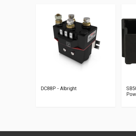
Anderson
DC88P - Albright
SB5
Pow