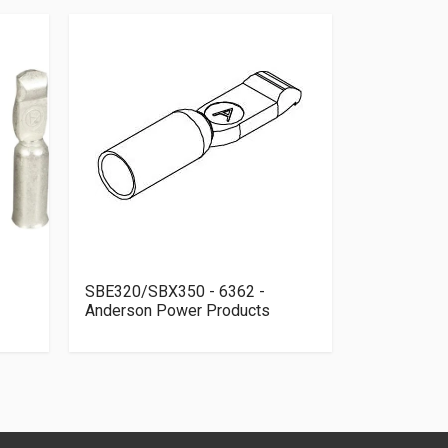
SBE320/SBX350 - 6362 -
SW90 - Alb
Anderson Power Products