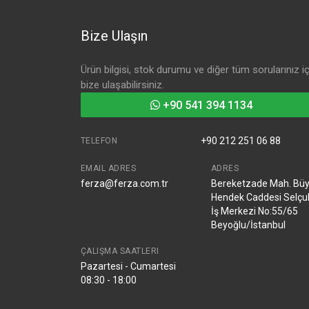
Bize Ulaşın
Ürün bilgisi, stok durumu ve diğer tüm sorularınız iç
bize ulaşabilirsiniz.
+90 541 394 1134
+90 212 251 06 88
TELEFON
EMAIL ADRES
ADRES
ferza@ferza.com.tr
Bereketzade Mah. Bü
Hendek Caddesi Selçu
İş Merkezi No:55/65
Beyoğlu/İstanbul
ÇALIŞMA SAATLERI
Pazartesi - Cumartesi
08:30 - 18:00