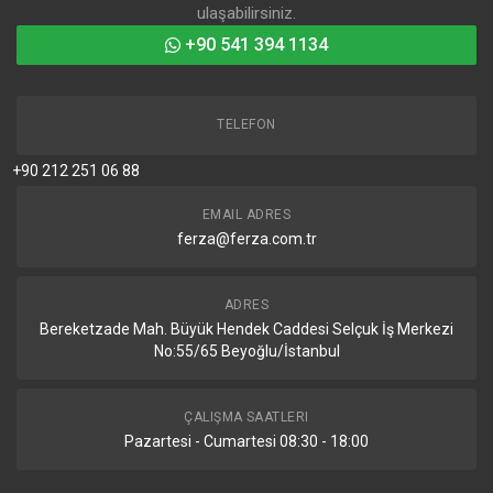
ulaşabilirsiniz.
+90 541 394 1134
TELEFON
+90 212 251 06 88
EMAIL ADRES
ferza@ferza.com.tr
ADRES
Bereketzade Mah. Büyük Hendek Caddesi Selçuk İş Merkezi
No:55/65 Beyoğlu/İstanbul
ÇALIŞMA SAATLERI
Pazartesi - Cumartesi 08:30 - 18:00