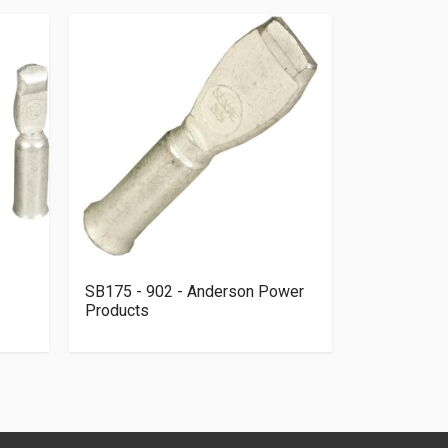
SB175 - 902 - Anderson Power
SW208 - Al
Products