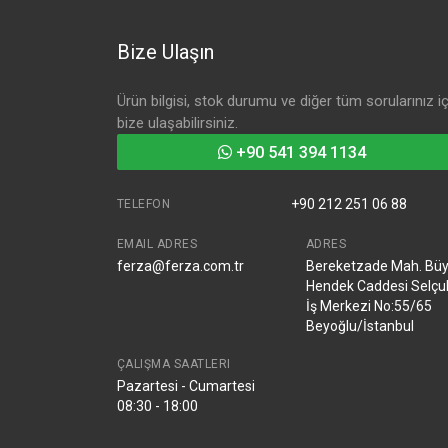
Bize Ulaşın
Ürün bilgisi, stok durumu ve diğer tüm sorularınız iç
bize ulaşabilirsiniz.
+90 541 394 1134
+90 212 251 06 88
TELEFON
EMAIL ADRES
ADRES
ferza@ferza.com.tr
Bereketzade Mah. Bü
Hendek Caddesi Selçu
İş Merkezi No:55/65
Beyoğlu/İstanbul
ÇALIŞMA SAATLERI
Pazartesi - Cumartesi
08:30 - 18:00