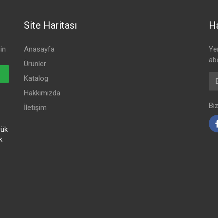
Site Haritası
Ha
in
Anasayfa
Ye
ab
Ürünler
Ema
Katalog
Hakkımızda
Bi
İletişim
yük
k