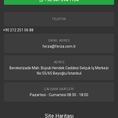
+90 541 394 1134
TELEFON
+90 212 251 06 88
EMAIL ADRES
ferza@ferza.com.tr
ADRES
Bereketzade Mah. Büyük Hendek Caddesi Selçuk İş Merkezi
No:55/65 Beyoğlu/İstanbul
ÇALIŞMA SAATLERI
Pazartesi - Cumartesi 08:30 - 18:00
Site Haritası